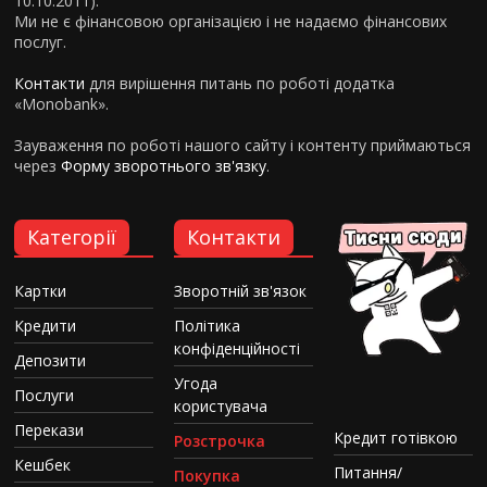
10.10.2011).
Ми не є фінансовою організацією і не надаємо фінансових
послуг.
Контакти
для вирішення питань по роботі додатка
«Monobank».
Зауваження по роботі нашого сайту і контенту приймаються
через
Форму зворотнього зв'язку
.
Категорії
Контакти
Картки
Зворотній зв'язок
Кредити
Політика
конфіденційності
Депозити
Угода
Послуги
користувача
Перекази
Кредит готівкою
Розстрочка
Кешбек
Питання/
Покупка