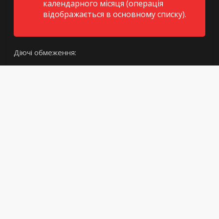
календарного місяця (операція
відображається в основному списку).
Діючі обмеження: