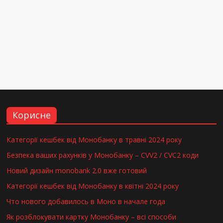
Корисне
Категорії кешбек від Монобанку в травні 2024 року
Безпека ваших рахунків у Монобанку – CVV2 / CVC2 коди
Новий дизайн monobank 2.0 вже готовий
Категорії кешбек від Монобанку в квітні 2024 року
Что нового добавилось в Моно в начале года
Як розблокувати картку Монобанку – всі способи