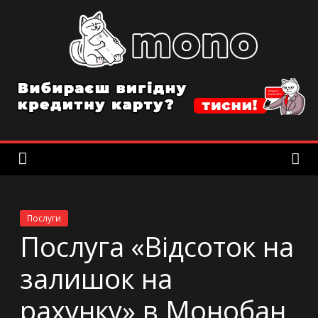
Skip
to
content
MonobankInfo
Все
о
мобильном
банке
Monobank
в
Украине
Послуги
Послуга «Відсоток на
залишок на
рахунку» в Монобан