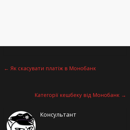
←
Як скасувати платіж в Монобанк
Категорії кешбеку від Монобанк
→
Консультант