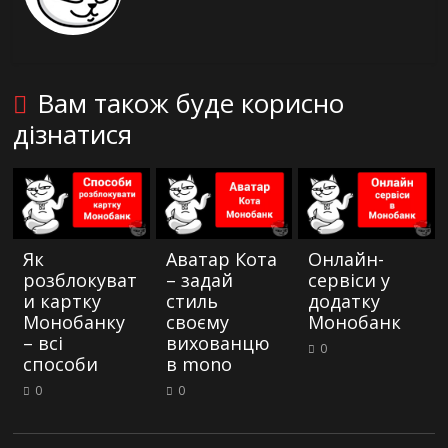
Вам також буде корисно
дізнатися
Як
Аватар Кота
Онлайн-
розблокуват
– задай
сервіси у
и картку
стиль
додатку
Монобанку
своєму
Монобанк
– всі
вихованцю
0
способи
в mono
0
0