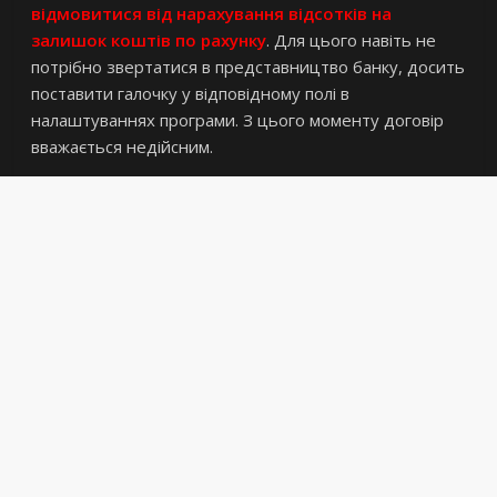
відмовитися від нарахування відсотків на
залишок коштів по рахунку
. Для цього навіть не
потрібно звертатися в представництво банку, досить
поставити галочку у відповідному полі в
налаштуваннях програми. З цього моменту договір
вважається недійсним.