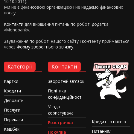
10.10.2011).
Ми не є фінансовою організацією і не надаємо фінансових
послуг.
Контакти
для вирішення питань по роботі додатка
«Monobank».
Зауваження по роботі нашого сайту і контенту приймаються
через
Форму зворотнього зв'язку
.
Категорії
Контакти
Картки
Зворотній зв'язок
Кредити
Політика
конфіденційності
Депозити
Угода
Послуги
користувача
Перекази
Кредит готівкою
Розстрочка
Кешбек
Питання/
Покупка