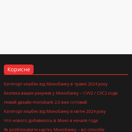
Корисне
Категорії кешбек від Монобанку в травні 2024 року
Безпека ваших рахунків у Монобанку – CVV2 / CVC2 коди
Новий дизайн monobank 2.0 вже готовий
Категорії кешбек від Монобанку в квітні 2024 року
Что нового добавилось в Моно в начале года
Як розблокувати картку Монобанку – всі способи