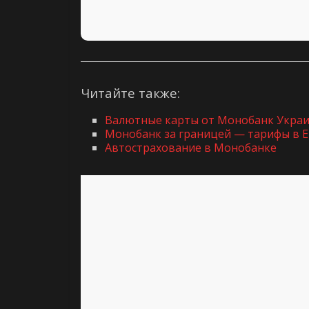
Читайте также:
Валютные карты от Монобанк Укра
Монобанк за границей — тарифы в Е
Автострахование в Монобанке