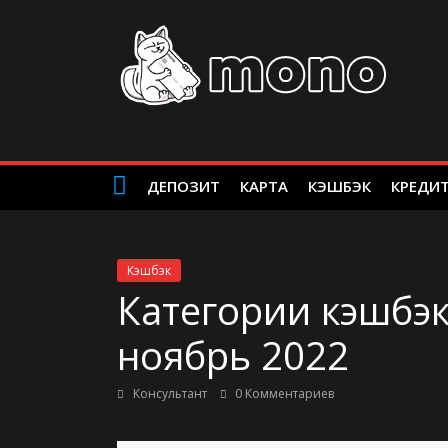
Skip
MonobankInfo
to
content
Все
о
мобильном
банке
Monobank
ДЕПОЗИТ
КАРТА
КЭШБЭК
КРЕДИ
в
Украине
Кэшбэк
Категории кэшбэк
ноябрь 2022
Консультант
0 Комментариев