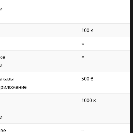
и
100 ₴
∞
все
∞
и
заказы
500 ₴
приложение
1000 ₴
и
две
∞