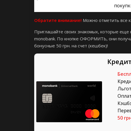
покупк
Обратите внимание!
Можно отметить все ко
Приглашайте своих знакомых, которые еще 
monobank. По кнопке ОФОРМИТЬ, они получа
бонусные 50 грн. на счет (кешбек)!
Кредит
Бесп
Кред
Льго
Опла
Кэшб
Пере
50 гр