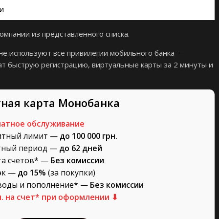
и
мпании из представленного списка.
не используют все привилегии мобильного банка —
т быструю регистрацию, виртуальные карты за 2 минуты и
ная карта Монобанка
латное обслуживание
итный лимит —
до 100 000 грн.
тный период —
до 62 дней
та счетов* —
Без комиссии
эк —
до 15%
(за покупки)
воды и пополнение* —
Без комиссии
н. на счет* при оформлении ⬇