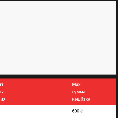
нт
Max.
та
сумма
вия
кэшбэка
600 ₴