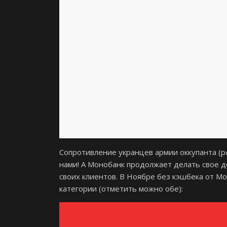
Сопротивление укранцев армии оккупанта (р
нами! А Монобанк продолжает делать свое д
своих клиентов. В Ноябре без кэшбека от М
категории (отметить можно обе):