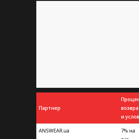
Проце
Партнер
возвра
и усло
ANSWEAR.ua
7% на