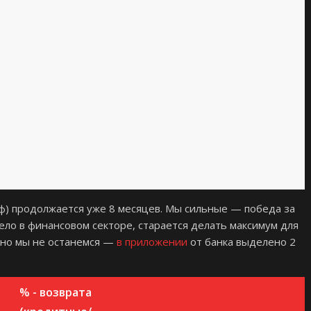
ф) продолжается уже 8 месяцев. Мы сильные — победа за
ело в финансовом секторе, старается делать максимум для
оно мы не останемся —
в приложении
от банка выделено 2
% - возврата