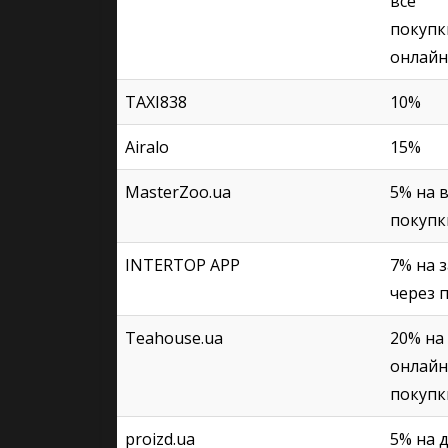
все
покупк
онлайн
TAXI838
10%
Airalo
15%
MasterZoo.ua
5% на 
покупк
INTERTOP APP
7% на 
через 
Teahouse.ua
20% на
онлайн
покупк
proizd.ua
5% на 