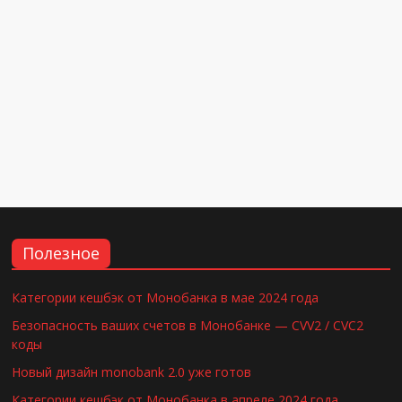
Полезное
Категории кешбэк от Монобанка в мае 2024 года
Безопасность ваших счетов в Монобанке — CVV2 / CVC2
коды
Новый дизайн monobank 2.0 уже готов
Категории кешбэк от Монобанка в апреле 2024 года