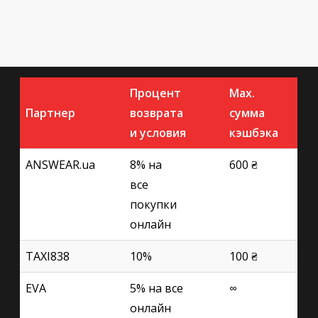
Процент
Max.
Партнер
возврата
сумма
и условия
кэшбэка
ANSWEAR.ua
8% на
600 ₴
все
покупки
онлайн
TAXI838
10%
100 ₴
EVA
5% на все
∞
онлайн