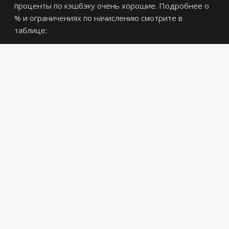
проценты по кэшбэку очень хорошие. Подробнее о
% и ограничениях по начислению смотрите в
таблице: