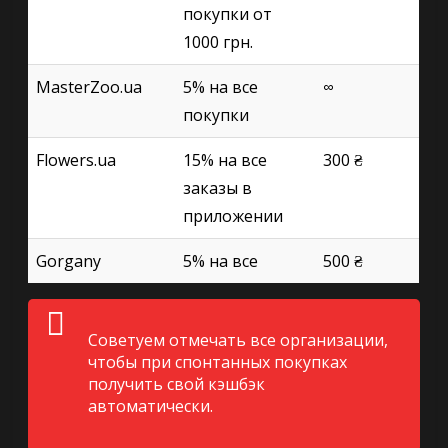
покупки от
1000 грн.
MasterZoo.ua
5% на все
∞
покупки
Flowers.ua
15% на все
300 ₴
заказы в
приложении
Gorgany
5% на все
500 ₴
Советуем отмечать все организации,
чтобы при спонтанных покупках
получить свой кэшбэк
автоматически.