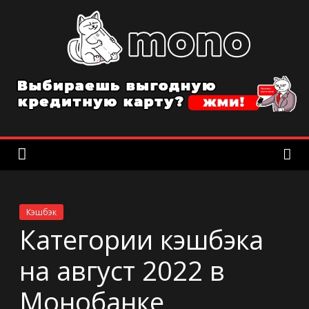
Skip
to
content
MonobankInfo
Все
о
мобильном
банке
Monobank
в
Украине
Кэшбэк
Категории кэшбэка
на август 2022 в
Монобанке