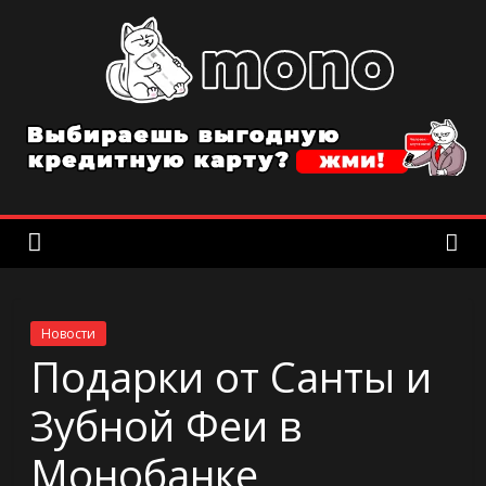
Skip
to
content
MonobankInfo
Все
о
мобильном
банке
Monobank
в
Украине
Новости
Подарки от Санты и
Зубной Феи в
Монобанке