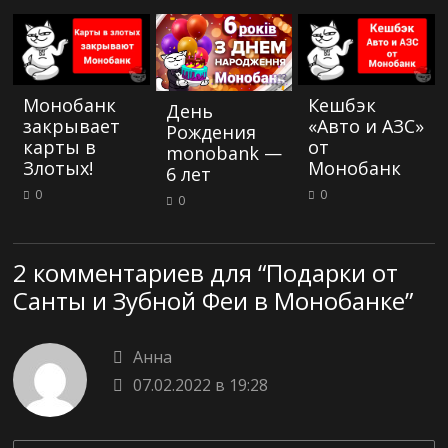
Монобанк
Кешбэк
День
закрывает
«Авто и АЗС»
Рождения
карты в
от
monobank —
Злотых!
Монобанк
6 лет
0
0
0
2 комментариев для “
Подарки от
Санты и Зубной Феи в Монобанке
”
Анна
07.02.2022 в 19:28