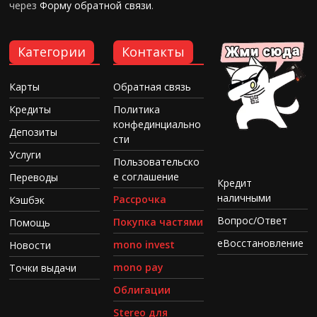
через
Форму обратной связи
.
Категории
Контакты
Карты
Обратная связь
Кредиты
Политика
конфединциально
Депозиты
сти
Услуги
Пользовательско
е соглашение
Переводы
Кредит
наличными
Рассрочка
Кэшбэк
Вопрос/Ответ
Покупка частями
Помощь
еВосстановление
mono invest
Новости
mono pay
Точки выдачи
Облигации
Stereo для